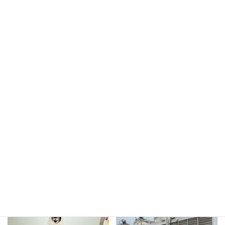
多種多様な機器が存在しますが、お困りの際
は是非お気軽にご相談ください。
代替も含めて部品供給が無い場合はどうしよ
うもない時もございますが、
まずはご相談ください。
食器洗浄機ガスブースター不完全燃
焼
製氷機 製氷ポンプロック
バーナー分解清掃
（ベアリング交換）