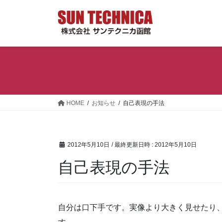
コ
ナ
ン
ビ
テ
ゲ
ン
ー
ツ
シ
へ
ョ
ス
ン
キ
に
ッ
移
HOME
お知らせ
自己表現の手法
プ
動
2012年5月10日
/ 最終更新日時 :
2012年5月10日
自己表現の手法
自分は口下手です。実像より大きく見せたり