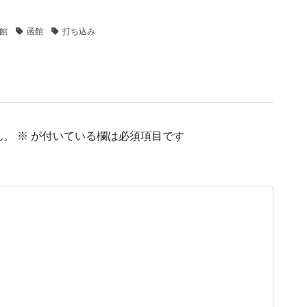
館
函館
打ち込み
ん。
※
が付いている欄は必須項目です